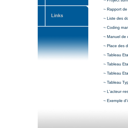
~ Project su
~ Rapport de
Links
~ Liste des d
~ Coding man
~ Manuel de 
~ Place des d
~ Tableau Et
~ Tableau Et
~ Tableau Et
~ Tableau Typ
~ L'acteur-r
~ Exemple d'in