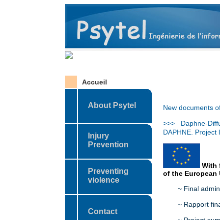
Accueil
About Psytel
New documents of 
>>> Daphne-Diff
DAPHNE. Project l
Injury
Prevention
With 
Preventing
of the European
violence
~ Final admin
~ Rapport fin
Contact