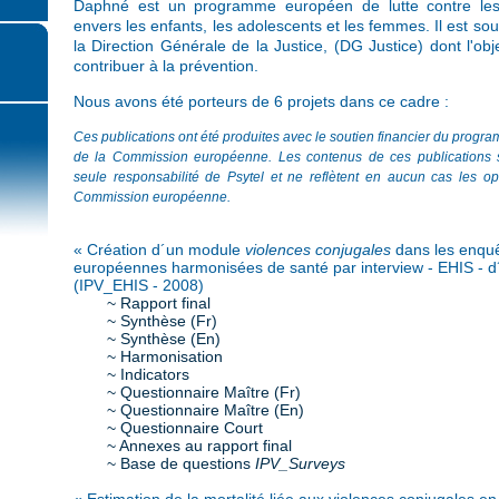
Daphné est un programme européen de lutte contre les
envers les enfants, les adolescents et les femmes. Il est sou
la Direction Générale de la Justice, (DG Justice) dont l'obje
contribuer à la prévention.
Nous avons été porteurs de 6 projets dans ce cadre :
Ces publications ont été produites avec le soutien financier du pro
de la Commission européenne. Les contenus de ces publications 
seule responsabilité de Psytel et ne reflètent en aucun cas les op
Commission européenne.
« Création d´un module
violences conjugales
dans les enqu
européennes harmonisées de santé par interview - EHIS - d
(IPV_EHIS - 2008)
~ Rapport final
~ Synthèse (Fr)
~ Synthèse (En)
~ Harmonisation
~ Indicators
~ Questionnaire Maître (Fr)
~ Questionnaire Maître (En)
~ Questionnaire Court
~ Annexes au rapport final
~ Base de questions
IPV_Surveys