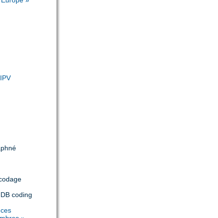
n Europe »
(IPV
aphné
 codage
 IDB coding
nces