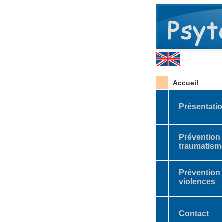
Accueil
Présentati
Prévention
traumatism
Prévention
violences
Contact