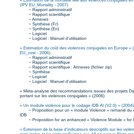
« Estimation de la mortalité liée aux violences conjugales e
(IPV EU_Mortality - 2007)
~ Rapport administratif
~ Rapport scientifique
~ Annexes
~ Synthèse (Fr)
~ Synthèse (En)
~ Logiciel
~ Logiciel : Manuel d'utilisation
« Estimation du coût des violences conjugales en Europe » 
EU_cost - 2006)
~ Rapport administratif
~ Rapport scientifique
~ Rapport scientifique : Annexes (fichier zip)
~ Synthèse
~ Logiciel
~ Logiciel : Manuel d'utilisation
« Méta-analyse des recommandations issues des projets D
portant sur les violences conjugales » (2006)
« Un module violence pour le codage IDB-AI (V2.0) » (2004)
~ Proposition pour un « module Violence » remanié du
IDB
~ Proposition for an enhanced « Violence Module » for
« Extension de la base d’indicateurs descriptifs sur les viole