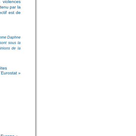
 violences
tenu par la
ctif est de
gramme Daphne
sont sous la
inions de la
êtes
´Eurostat »